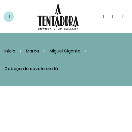
Início
>
Marca
>
Miguel Gigante
>
Cabeça de cavalo em lã