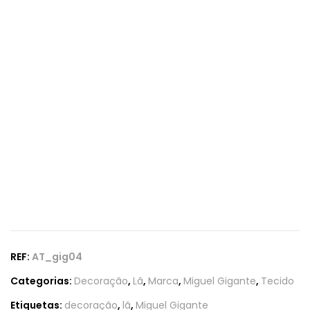
REF:
AT_gig04
Categorias:
Decoração
,
Lã
,
Marca
,
Miguel Gigante
,
Tecido
Etiquetas:
decoração
,
lã
,
Miguel Gigante