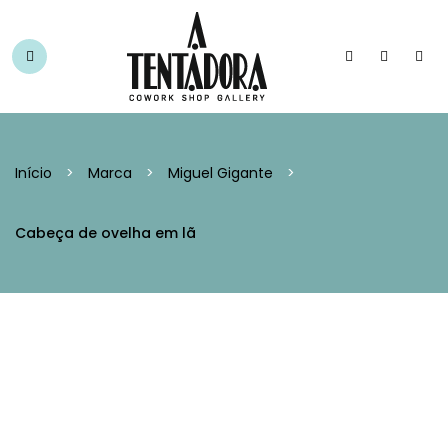
Início
>
Marca
>
Miguel Gigante
>
Cabeça de ovelha em lã