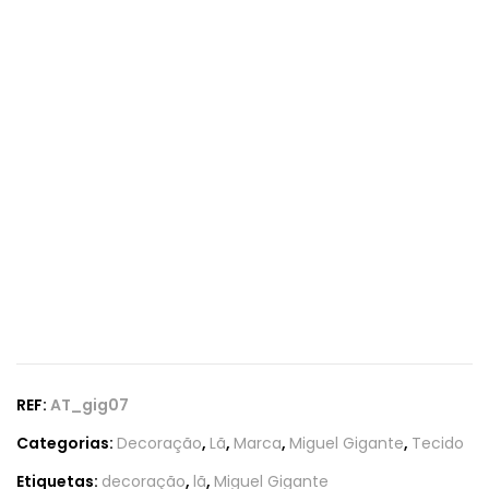
REF:
AT_gig07
Categorias:
Decoração
,
Lã
,
Marca
,
Miguel Gigante
,
Tecido
Etiquetas:
decoração
,
lã
,
Miguel Gigante