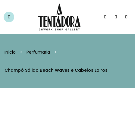
Início
>
Perfumaria
>
Champô Sólido Beach Waves e Cabelos Loiros