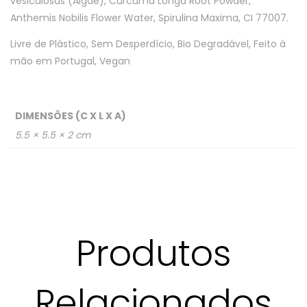
vesiculosus (Algae), Curcuma Longa Root Powder,
Anthemis Nobilis Flower Water, Spirulina Maxima, CI 77007.
Livre de Plástico, Sem Desperdício, Bio Degradável, Feito à
mão em Portugal, Vegan
DIMENSÕES (C X L X A)
5.5 × 5.5 × 2 cm
Produtos
Relacionados