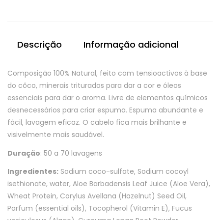
Sólido
Beach
Waves
e
Descrição
Informação adicional
Cabelos
Loiros
Composição 100% Natural, feito com tensioactivos à base
do côco, minerais triturados para dar a cor e óleos
essenciais para dar o aroma. Livre de elementos químicos
desnecessários para criar espuma. Espuma abundante e
fácil, lavagem eficaz. O cabelo fica mais brilhante e
visivelmente mais saudável.
Duração
: 50 a 70 lavagens
Ingredientes:
Sodium coco-sulfate, Sodium cocoyl
isethionate, water, Aloe Barbadensis Leaf Juice (Aloe Vera),
Wheat Protein, Corylus Avellana (Hazelnut) Seed Oil,
Parfum (essential oils), Tocopherol (Vitamin E), Fucus