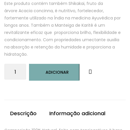
Este produto contém também Shikakai, fruto da
árvore Acacia concinna, é nutritivo, fortelecedor,
fortemente utilizado na Índia na medicina Ayuvédica por
longos anos. Também a Manteiga de Karitê é um
revitalizante eficaz que proporciona brilho, flexibilidade e
condicionamento. Com propriedades umectante auxilia
na
absorção e retenção da humidade
e proporciona a
hidratação.
Quantidade
ADICIONAR
de
Champô
Sólido
Cabelo
Seco
e
Descrição
Informação adicional
Normal