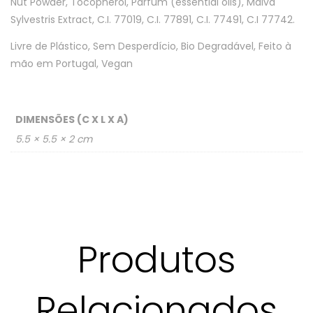
Nut Powder, Tocopherol, Parfum (essential oils), Malva
Sylvestris Extract, C.I. 77019, C.I. 77891, C.I. 77491, C.I 77742.
Livre de Plástico, Sem Desperdício, Bio Degradável, Feito à
mão em Portugal, Vegan
DIMENSÕES (C X L X A)
5.5 × 5.5 × 2 cm
Produtos
Relacionados