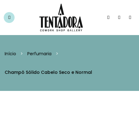
Início
>
Perfumaria
>
Champô Sólido Cabelo Seco e Normal