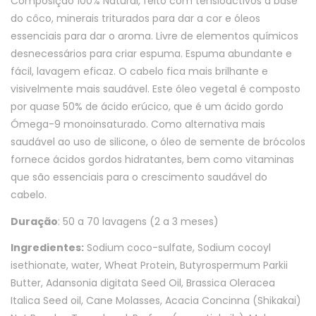
Composição 100% Natural, feito com tensioactivos à base
do côco, minerais triturados para dar a cor e óleos
essenciais para dar o aroma. Livre de elementos químicos
desnecessários para criar espuma. Espuma abundante e
fácil, lavagem eficaz. O cabelo fica mais brilhante e
visivelmente mais saudável. Este óleo vegetal é composto
por quase 50% de ácido erúcico, que é um ácido gordo
Ómega-9 monoinsaturado. Como alternativa mais
saudável ao uso de silicone, o óleo de semente de brócolos
fornece ácidos gordos hidratantes, bem como vitaminas
que são essenciais para o crescimento saudável do
cabelo.
Duração
: 50 a 70 lavagens (2 a 3 meses)
Ingredientes:
Sodium coco-sulfate, Sodium cocoyl
isethionate, water, Wheat Protein, Butyrospermum Parkii
Butter, Adansonia digitata Seed Oil, Brassica Oleracea
Italica Seed oil, Cane Molasses, Acacia Concinna (Shikakai)