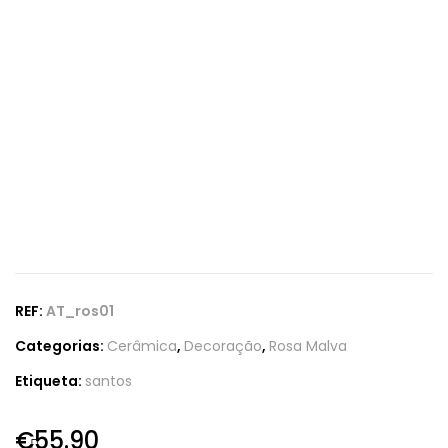
REF:
AT_ros01
Categorias:
Cerâmica
,
Decoração
,
Rosa Malva
Etiqueta:
santos
€
55.90