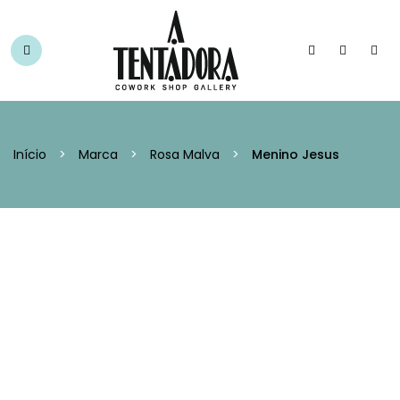
Início
>
Marca
>
Rosa Malva
>
Menino Jesus