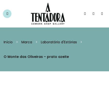
Início
>
Marca
>
Laboratório d'Estórias
>
O Monte das Oliveiras – prato azeite