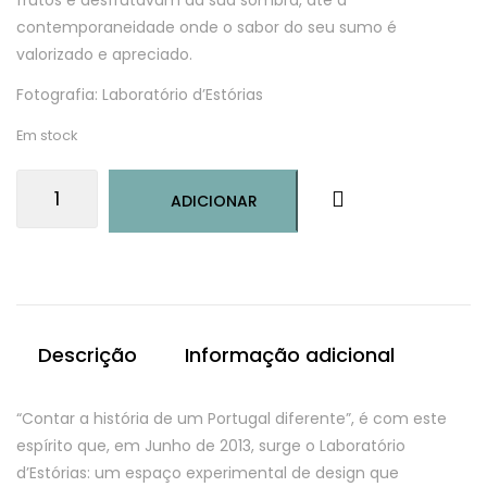
contemporaneidade onde o sabor do seu sumo é
valorizado e apreciado.
Fotografia: Laboratório d’Estórias
Em stock
Quantidade
ADICIONAR
de
O
Monte
das
Oliveiras
-
Descrição
Informação adicional
prato
azeite
“Contar a história de um Portugal diferente”, é com este
espírito que, em Junho de 2013, surge o Laboratório
d’Estórias: um espaço experimental de design que