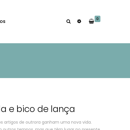
0
os
a e bico de lança
os artigos de outrora ganham uma nova vida.
 outros tempos, mas que têm lugar no presente,