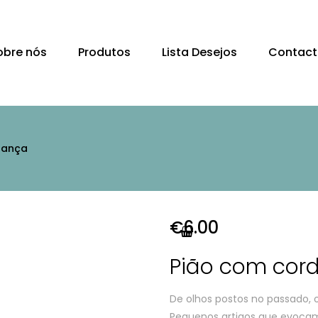
obre nós
Produtos
Lista Desejos
Contact
lança
€
6.00
Pião com cord
De olhos postos no passado, 
Pequenos artigos que evocam