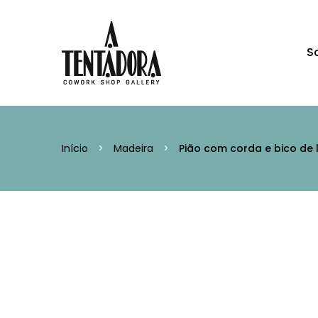
S
Início
>
Madeira
>
Pião com corda e bico de 