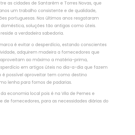
entre as cidades de Santarém e Torres Novas, que
nos um trabalho consistente e de qualidade,
ições portuguesas. Nos últimos anos resgataram
e doméstica, soluções tão antigas como úteis.
reside a verdadeira sabedoria.
 marca é evitar o desperdício, estando conscientes
ividade, adquirem madeira a fornecedores que
E aproveitam ao máximo a matéria-prima,
sperdício em artigos úteis no dia-a-dia que fazem
ão é possível aproveitar tem como destino
mo lenha para fornos de padarias.
o da economia local pois é na Vila de Pernes e
e de fornecedores, para as necessidades diárias do