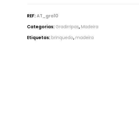
REF:
AT_gra10
Categorias:
Gradirripas
,
Madeira
Etiquetas:
brinquedo
,
madeira