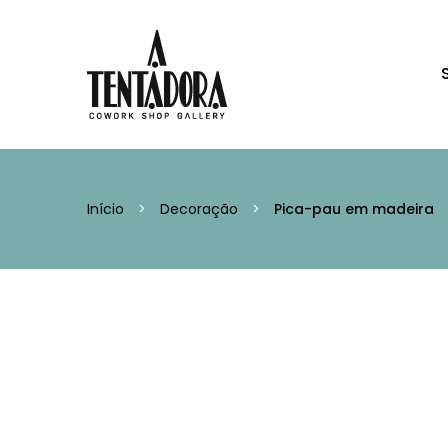
Início
>
Decoração
>
Pica-pau em madeira