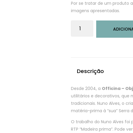
Por se tratar de um produto a
imagens apresentadas.
Quantidade
ADICION
de
Pica-
pau
em
madeira
Descrição
Desde 2004, a
Officina – O
utilitários e decorativos, qu
tradicionais. Nuno Alves, o cr
matéria-prima à “sua” Serra d
O trabalho do Nuno Alves foi
RTP “Madeira prima”. Pode ve