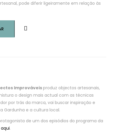
rtesanal, pode diferir ligeiramente em relação às
AR
bjectos Improváveis
produz objectos artesanais,
e mistura o design mais actual com as técnicas
iador por trás da marca, vai buscar inspiração e
a Gardunha e a cultura local.
 protagonista de um dos episódios do programa da
r
aqui
.