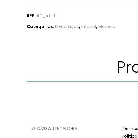
REF:
AT_off11
Categorias:
Decoração
,
Infantil
,
Madeira
Pr
© 2020 A TENTADORA
Termos
Polític