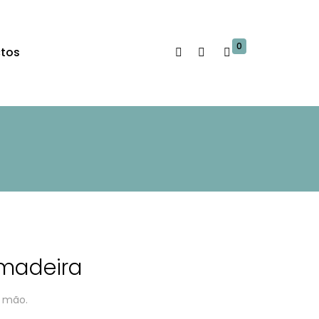
0
tos
madeira
a mão.