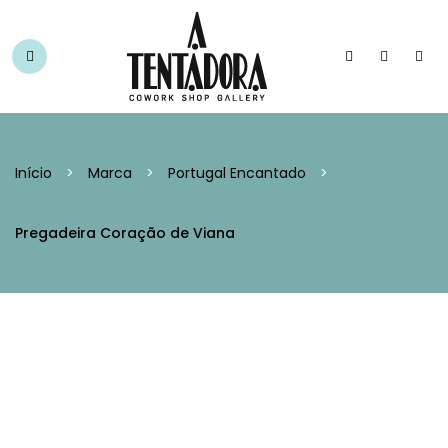
Início
>
Marca
>
Portugal Encantado
>
Pregadeira Coração de Viana