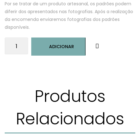
Por se tratar de um produto artesanal, os padrões podem
diferir dos apresentados nas fotografias. Após a realização
da encomenda enviaremos fotografias dos padrões
disponíveis.
Quantidade
ADICIONAR
de
Pregadeira
Coração
de
Viana
Produtos
Relacionados