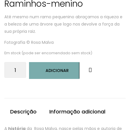
Raminhos-menino
Até mesmo num ramo pequenino abraçamos a riqueza e
a beleza de uma árvore que logo nos devolve a força da
sua própria raiz.
Fotografia © Rosa Malva
Em stock (pode ser encomendado sem stock)
Quantidade
ADICIONAR
de
Raminhos-
menino
Descrição
Informação adicional
A
história
da Rosa Malva, nasce pelas mãos e autoria de