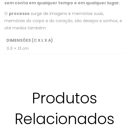
sem conta em qualquer tempo e em qualquer lugar.
O
processo
surge de imagens e memórias suas,
memórias do corpo e do coração, são desejos e sonhos, e
até medos também.
DIMENSÕES (C X L X A)
5.5 × 13 cm
Produtos
Relacionados