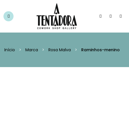
Início
>
Marca
>
Rosa Malva
>
Raminhos-menino