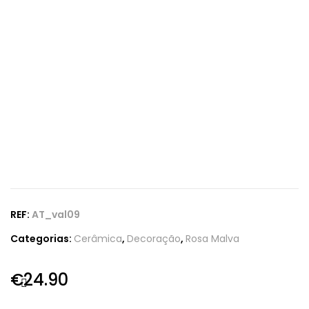
REF:
AT_val09
Categorias:
Cerâmica
,
Decoração
,
Rosa Malva
€
24.90