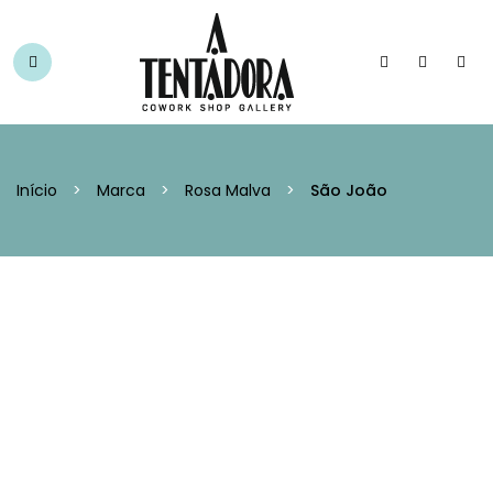
Início
>
Marca
>
Rosa Malva
>
São João