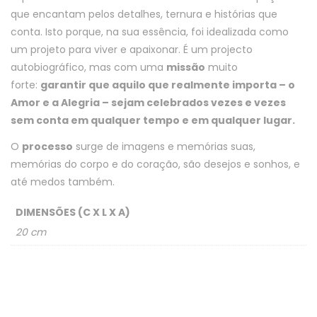
que encantam pelos detalhes, ternura e histórias que
conta. Isto porque, na sua essência, foi idealizada como
um projeto para viver e apaixonar. É um projecto
autobiográfico, mas com uma
missão
muito
forte:
garantir que aquilo que realmente importa – o
Amor e a Alegria – sejam celebrados vezes e vezes
sem conta em qualquer tempo e em qualquer lugar.
O
processo
surge de imagens e memórias suas,
memórias do corpo e do coração, são desejos e sonhos, e
até medos também.
DIMENSÕES (C X L X A)
20 cm