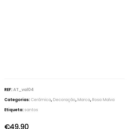
REF:
AT_val04
Categorias:
Cerâmica
,
Decoração
,
Marca
,
Rosa Malva
Etiqueta:
santos
€
49.90