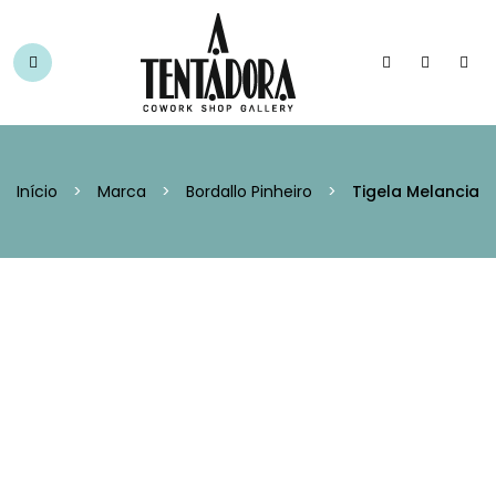
Início
>
Marca
>
Bordallo Pinheiro
>
Tigela Melancia