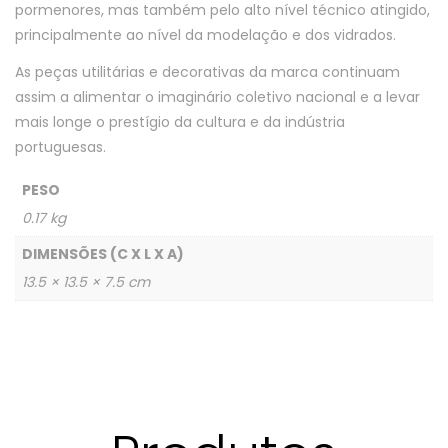
pormenores, mas também pelo alto nível técnico atingido,
principalmente ao nível da modelação e dos vidrados.
As peças utilitárias e decorativas da marca continuam
assim a alimentar o imaginário coletivo nacional e a levar
mais longe o prestígio da cultura e da indústria
portuguesas.
PESO
0.17 kg
DIMENSÕES (C X L X A)
13.5 × 13.5 × 7.5 cm