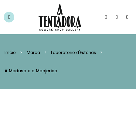
Início
>
Marca
>
Laboratório d'Estórias
>
A Medusa e o Manjerico