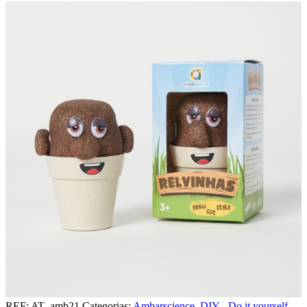
REF:
AT_amb21
Categorias:
Ambarscience
,
DIY - Do it yourself
,