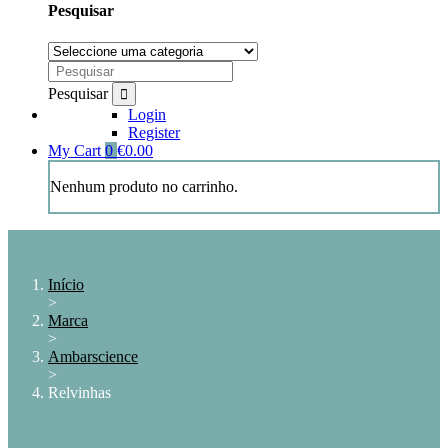
Pesquisar
Pesquisar
Login
Register
My Cart
0
€
0.00
Nenhum produto no carrinho.
Início
>
Marca
>
Ambarscience
>
Relvinhas