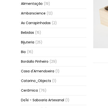
Alimentação
(19)
Ambarscience
(12)
As Carrapinhadas
(2)
Bebidas
(15)
Bijuteria
(25)
Bio
(16)
Bordallo Pinheiro
(29)
Casa d'Amendoeira
(1)
Catarino_Objects
(1)
Cerâmica
(76)
Da'ki - Saboaria Artesanal
(1)