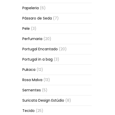
Papeleria
(6)
Pássaro de Seda
(7)
Pele
(3)
Perfumaria
(20)
Portugal Encantado
(20)
Portugal in a bag
(3)
Pukaca
(12)
Rosa Malva
(13)
Sementes
(5)
Suricata Design Estúdio
(8)
Tecido
(25)