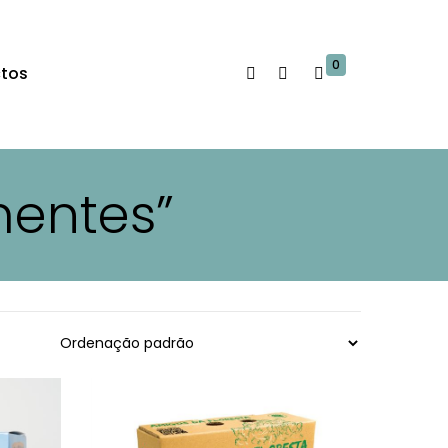
0
tos
mentes”