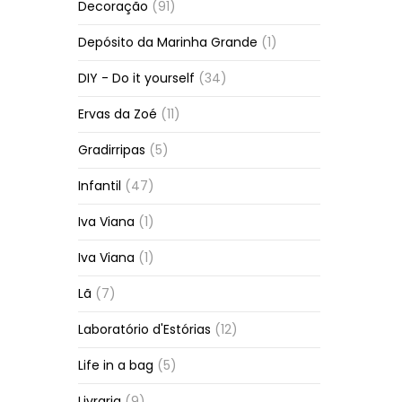
Decoração
(91)
Depósito da Marinha Grande
(1)
DIY - Do it yourself
(34)
Ervas da Zoé
(11)
Gradirripas
(5)
Infantil
(47)
Iva Viana
(1)
Iva Viana
(1)
Lã
(7)
Laboratório d'Estórias
(12)
Life in a bag
(5)
Livraria
(9)