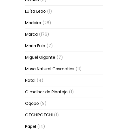
Luísa Leão
(1)
Madeira
(28)
Marca
(176)
Maria Fula
(7)
Miguel Gigante
(7)
Musa Natural Cosmetics
(11)
Natal
(4)
O melhor do Ribatejo
(1)
Oqopo
(9)
OTCHIPOTCHI
(1)
Papel
(14)