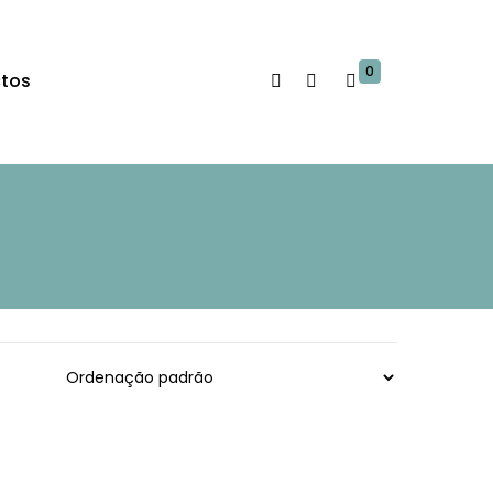
0
tos