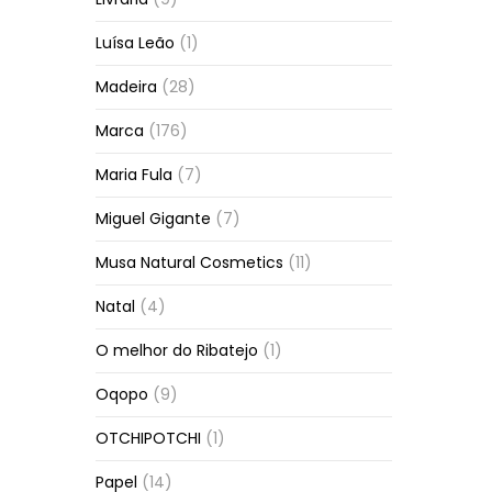
Luísa Leão
(1)
Madeira
(28)
Marca
(176)
Maria Fula
(7)
Miguel Gigante
(7)
Musa Natural Cosmetics
(11)
Natal
(4)
O melhor do Ribatejo
(1)
Oqopo
(9)
OTCHIPOTCHI
(1)
Papel
(14)