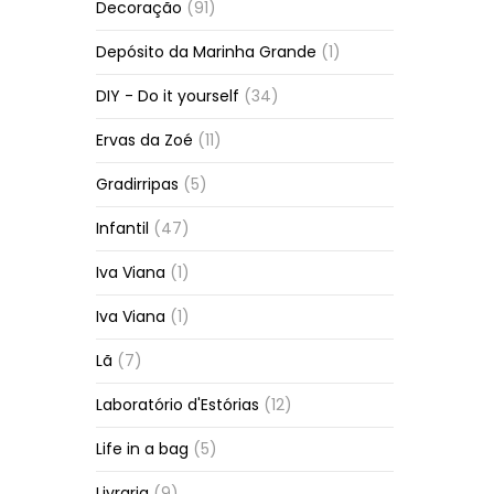
Decoração
(91)
Depósito da Marinha Grande
(1)
DIY - Do it yourself
(34)
Ervas da Zoé
(11)
Gradirripas
(5)
Infantil
(47)
Iva Viana
(1)
Iva Viana
(1)
Lã
(7)
Laboratório d'Estórias
(12)
Life in a bag
(5)
Livraria
(9)