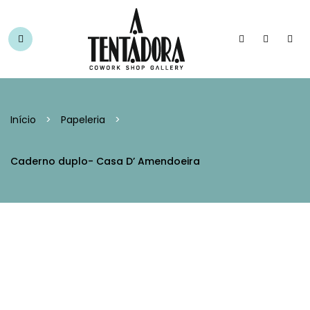
Início
>
Papeleria
>
Caderno duplo- Casa D’ Amendoeira