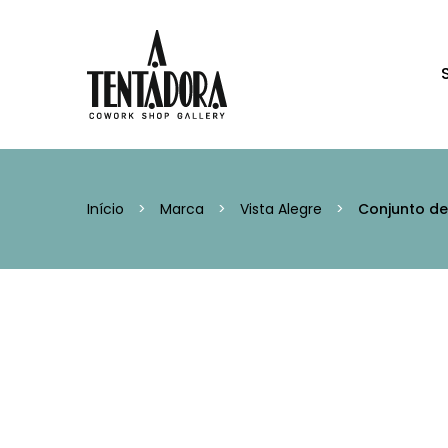
Início
>
Marca
>
Vista Alegre
>
Conjunto de