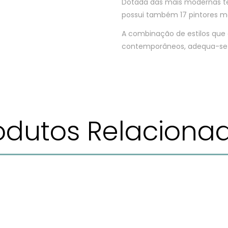
Dotada das mais modernas te
possui também 17 pintores m
A combinação de estilos que 
contemporâneos, adequa-se a
odutos Relaciona