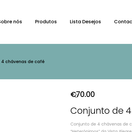
Sobre nós
Produtos
Lista Desejos
Contac
 4 chávenas de café
€
70.00
Conjunto de 4
Conjunto de 4 chávenas de c
“Heterónimos” da Vista Alegre