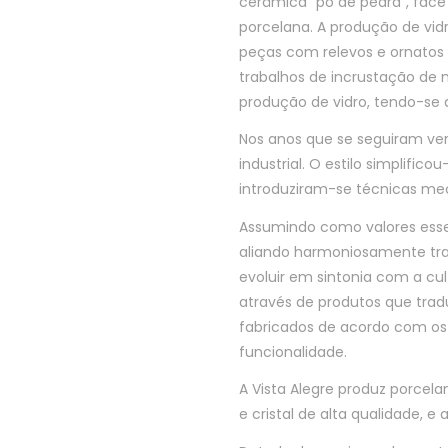
cerâmica “pó de pedra”, fac
porcelana. A produção de vid
peças com relevos e ornatos
trabalhos de incrustação de 
produção de vidro, tendo-se 
Nos anos que se seguiram ve
industrial. O estilo simplific
introduziram-se técnicas me
Assumindo como valores essenci
aliando harmoniosamente tra
evoluir em sintonia com a cu
através de produtos que trad
fabricados de acordo com os
funcionalidade.
A Vista Alegre produz porcel
e cristal de alta qualidade, e 