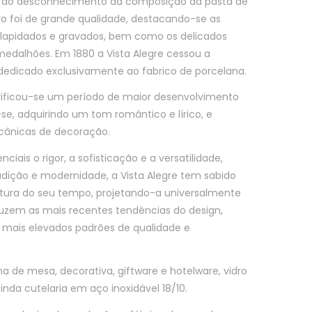
e ao desconhecimento da composição da pasta de
ro foi de grande qualidade, destacando-se as
 lapidados e gravados, bem como os delicados
medalhões. Em 1880 a Vista Alegre cessou a
dedicado exclusivamente ao fabrico de porcelana.
rificou-se um período de maior desenvolvimento
ou-se, adquirindo um tom romântico e lírico, e
cânicas de decoração.
ais o rigor, a sofisticação e a versatilidade,
dição e modernidade, a Vista Alegre tem sabido
ltura do seu tempo, projetando-a universalmente
uzem as mais recentes tendências do design,
 mais elevados padrões de qualidade e
ana de mesa, decorativa,
giftware
e
hotelware
, vidro
ainda cutelaria em aço inoxidável 18/10.