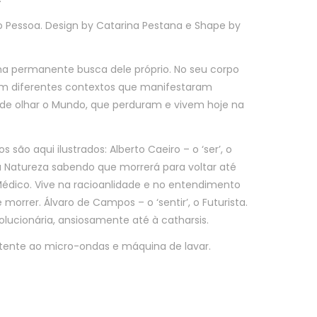
essoa. Design by Catarina Pestana e Shape by
 permanente busca dele próprio. No seu corpo
em diferentes contextos que manifestaram
 de olhar o Mundo, que perduram e vivem hoje na
 são aqui ilustrados: Alberto Caeiro – o ‘ser’, o
a Natureza sabendo que morrerá para voltar até
 o Médico. Vive na racioanlidade e no entendimento
rrer. Álvaro de Campos – o ‘sentir’, o Futurista.
olucionária, ansiosamente até à catharsis.
istente ao micro-ondas e máquina de lavar.