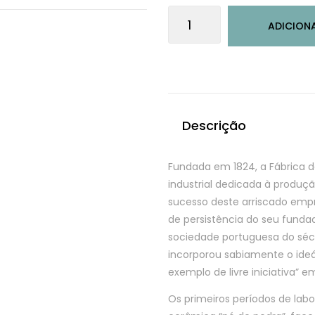
Quantidade
ADICION
de
Conjunto
de
4
chávenas
de
Descrição
café
Fundada em 1824, a Fábrica de
industrial dedicada à produç
sucesso deste arriscado empr
de persistência do seu fundad
sociedade portuguesa do sécul
incorporou sabiamente o ideár
exemplo de livre iniciativa” e
Os primeiros períodos de lab