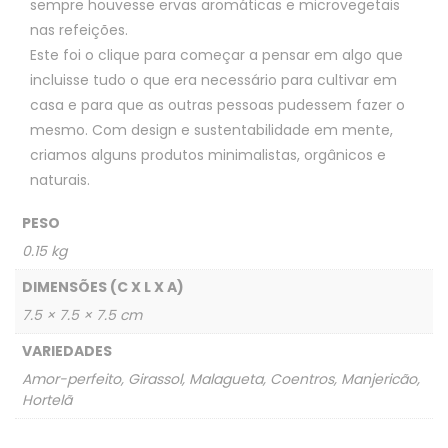
sempre houvesse ervas aromáticas e microvegetais
nas refeições.
Este foi o clique para começar a pensar em algo que
incluisse tudo o que era necessário para cultivar em
casa e para que as outras pessoas pudessem fazer o
mesmo. Com design e sustentabilidade em mente,
criamos alguns produtos minimalistas, orgânicos e
naturais.
PESO
0.15 kg
DIMENSÕES (C X L X A)
7.5 × 7.5 × 7.5 cm
VARIEDADES
Amor-perfeito, Girassol, Malagueta, Coentros, Manjericão,
Hortelã