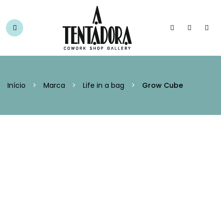
Início
>
Marca
>
Life in a bag
>
Grow Cube