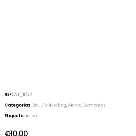
REF:
AT_lif37
Categorias:
Bio
,
Life in a bag
,
Marca
,
Sementes
Etiqueta:
íman
€
10.00