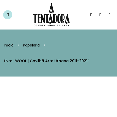
Início
>
Papeleria
>
Livro “WOOL | Covilhã Arte Urbana 2011-2021”