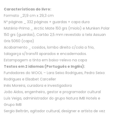
2011-
Características do livro:
2021"
Formato _21,9 cm x 29,3 cm
Nº páginas _ 332 páginas + guardas + capa dura
Matéria-Prima _ Arctic Mate 150 grs (miolo) e Munken Polar
150 grs (guardas), Cartão 2,5 mm revestido a tela Assuan
Gris 5060 (capa)
Acabamento _ cosidos, lombo direito c/cola a frio,
talagarça s/transfil aparados e encadernados.
Estampagem a tinta em baixo-relevo na capa
Textos em 2 idiomas (Português e Inglês):
Fundadores do WOOL – Lara Seixo Rodrigues, Pedro Seixo
Rodrigues e Elisabet Carceller
Inês Moreira, curadora e investigadora
João Aidos, engenheiro, gestor e programador cultural
Luís Veiga, administrador do grupo Natura IMB Hotels e
Grupo IMB
Sergio Beltrán, agitador cultural, designer e artista de vez