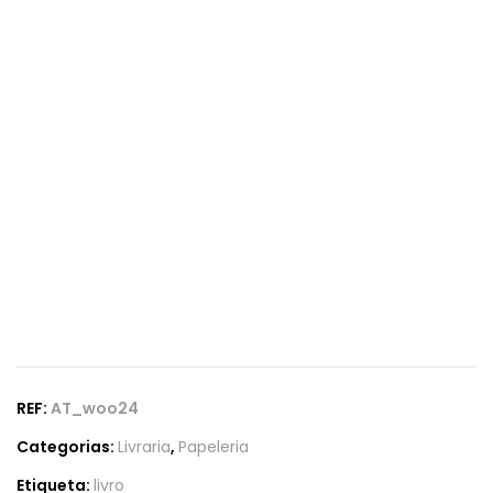
REF:
AT_woo24
Categorias:
Livraria
,
Papeleria
Etiqueta:
livro