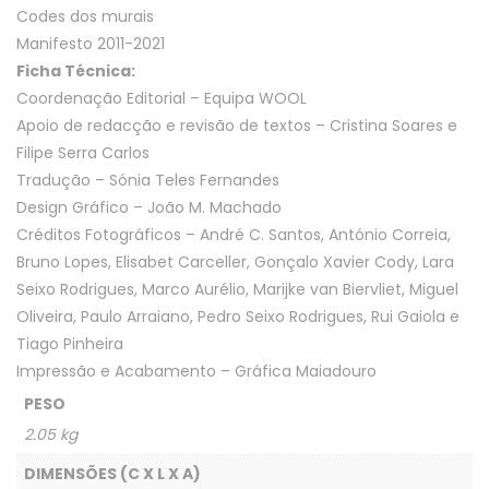
Codes dos murais
Manifesto 2011-2021
Ficha Técnica:
Coordenação Editorial – Equipa WOOL
Apoio de redacção e revisão de textos – Cristina Soares e
Filipe Serra Carlos
Tradução – Sónia Teles Fernandes
Design Gráfico – João M. Machado
Créditos Fotográficos – André C. Santos, António Correia,
Bruno Lopes, Elisabet Carceller, Gonçalo Xavier Cody, Lara
Seixo Rodrigues, Marco Aurélio, Marijke van Biervliet, Miguel
Oliveira, Paulo Arraiano, Pedro Seixo Rodrigues, Rui Gaiola e
Tiago Pinheira
Impressão e Acabamento – Gráfica Maiadouro
PESO
2.05 kg
DIMENSÕES (C X L X A)