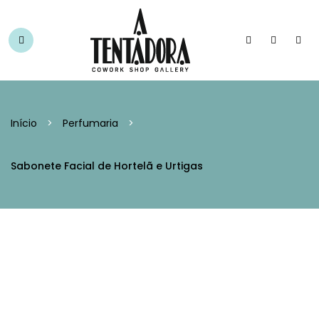
Início
>
Perfumaria
>
Sabonete Facial de Hortelã e Urtigas