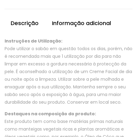
de
Hortelã
e
Descrição
Informação adicional
Urtigas
Instruções de Utilização:
Pode utilizar o sabão em questão todos os dias, porém, não
é recomendada mais que 1 utilização por dia para não
limpar em excesso a gordura necessária à protecção da
pele. É aconselhado a utilização de um Creme Facial de dia
ou noite após a limpeza. Utilizar sobre a pele molhada e
enxaguar após a sua utilização. Mantenha sempre o seu
sabão seco após a exposição à água, para uma maior
durabilidade do seu produto. Conservar em local seco.
Destaques na composição do produto:
Este produto tem como base matérias primas naturais
como manteigas vegetais ricas e plantas aromáticas e
óleos vegetais como, por exemplo, o Óleo de Côco que