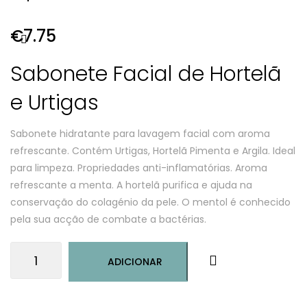
€
7.75
Sabonete Facial de Hortelã
e Urtigas
Sabonete hidratante para lavagem facial com aroma
refrescante. Contém Urtigas, Hortelã Pimenta e Argila. Ideal
para limpeza. Propriedades anti-inflamatórias. Aroma
refrescante a menta. A hortelã purifica e ajuda na
conservação do colagénio da pele. O mentol é conhecido
pela sua acção de combate a bactérias.
Quantidade
ADICIONAR
de
Sabonete
Facial