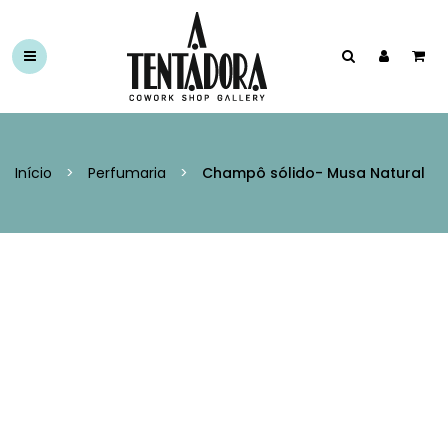
Início
>
Perfumaria
>
Champô sólido- Musa Natural