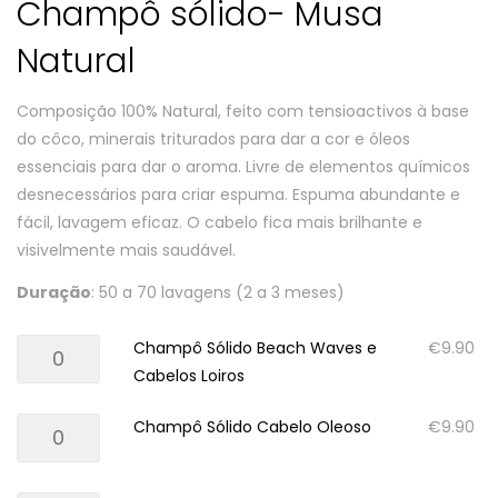
Champô sólido- Musa
Natural
Composição 100% Natural, feito com tensioactivos à base
do côco, minerais triturados para dar a cor e óleos
essenciais para dar o aroma. Livre de elementos químicos
desnecessários para criar espuma. Espuma abundante e
fácil, lavagem eficaz. O cabelo fica mais brilhante e
visivelmente mais saudável.
Duração
: 50 a 70 lavagens (2 a 3 meses)
Quantidade
Champô Sólido Beach Waves e
€
9.90
de
Cabelos Loiros
Champô
Quantidade
Champô Sólido Cabelo Oleoso
€
9.90
Sólido
de
Beach
Champô
Waves