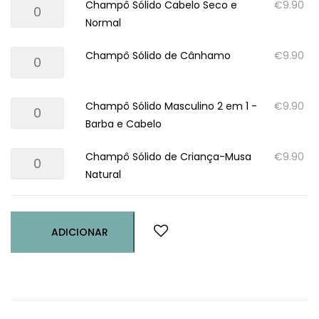
Quantidade
Champô Sólido Cabelo Seco e
€
9.90
Sólido
e
de
Normal
Cabelo
Cabelos
Champô
Oleoso
Loiros
Quantidade
Champô Sólido de Cânhamo
€
9.90
Sólido
de
Cabelo
Champô
Seco
Quantidade
Champô Sólido Masculino 2 em 1 -
€
9.90
Sólido
e
de
Barba e Cabelo
de
Normal
Champô
Cânhamo
Quantidade
Champô Sólido de Criança-Musa
€
9.90
Sólido
de
Natural
Masculino
Champô
2
Sólido
em
de
1
ADICIONAR
Criança-
-
Musa
Barba
Natural
e
Cabelo