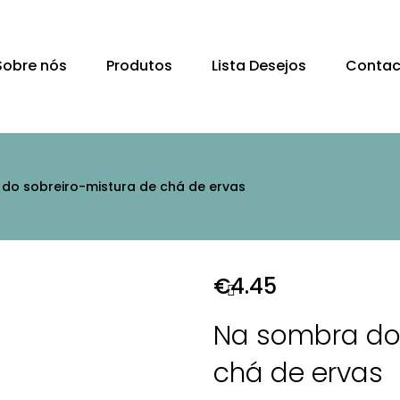
Sobre nós
Produtos
Lista Desejos
Contac
do sobreiro-mistura de chá de ervas
€
4.45
Na sombra do 
chá de ervas