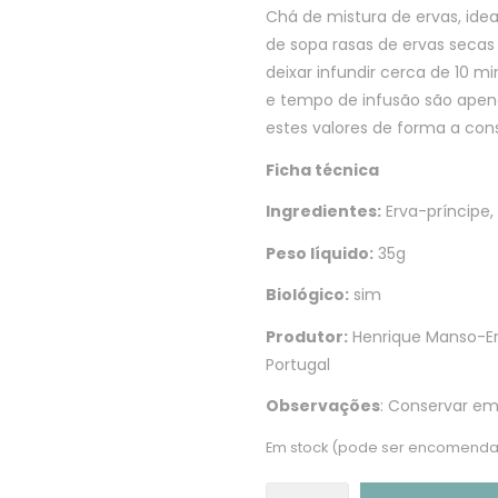
Chá de mistura de ervas, idea
de sopa rasas de ervas secas
deixar infundir cerca de 10 m
e tempo de infusão são apena
estes valores de forma a con
Ficha técnica
Ingredientes:
Erva-príncipe, 
Peso líquido:
35g
Biológico:
sim
Produtor:
Henrique Manso-Er
Portugal
Observações
: Conservar em 
Em stock (pode ser encomenda
Quantidade