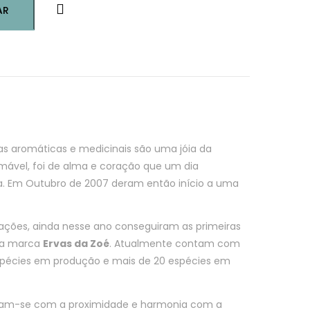
AR
as aromáticas e medicinais são uma jóia da
mável, foi de alma e coração que um dia
ra. Em Outubro de 2007 deram então início a uma
tações, ainda nesse ano conseguiram as primeiras
m a marca
Ervas da Zoé
.
Atualmente contam com
espécies em produção e mais de 20 espécies em
onam-se com a proximidade e harmonia com a