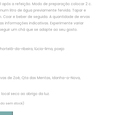
l após a refeição. Modo de preparação colocar 2 c.
 num litro de água previamente fervida. Tapar e
in. Coar e beber de seguida. A quantidade de ervas
s informações indicativas. Experimente variar
seguir um chá que se adapte ao seu gosto.
hortelã-da-ribeira, lúcia-lima, poejo
vas de Zoé, Qta das Mentas, Idanha-a-Nova,
local seco ao abrigo da luz.
do sem stock)