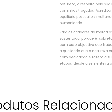
natureza, o respeito pela sua
caminhos traçados. Acredita
equilíbrio pessoal e simultan
humanidade.
Para os criadores da marca 
sustentada, porque é sobret
com esse objectivo que traba
a qualidade que a natureza cr
com dedicação e fazem a sua
etapas, desde a sementeira 
odutos Relaciona