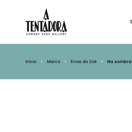
Início
>
Marca
>
Ervas da Zoé
>
Na sombra 