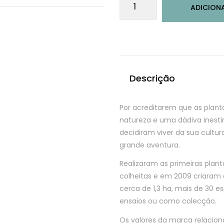
ADICION
de
Na
sombra
do
sobreiro-
mistura
Descrição
de
chá
Por acreditarem que as plant
de
natureza e uma dádiva inesti
ervas
decidiram viver da sua cultu
grande aventura.
Realizaram as primeiras plan
colheitas e em 2009 criara
cerca de 1,3 ha, mais de 30 
ensaios ou como colecção.
Os valores da marca relaci