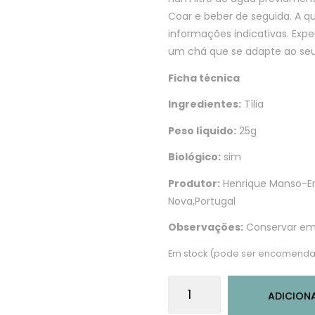
Coar e beber de seguida. A q
informações indicativas. Expe
um chá que se adapte ao seu
Ficha técnica
Ingredientes:
Tília
Peso líquido:
25g
Biológico:
sim
Produtor:
Henrique Manso-Er
Nova,Portugal
Observações:
Conservar em l
Em stock (pode ser encomenda
Quantidade
ADICION
de