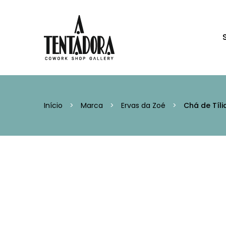
Início
>
Marca
>
Ervas da Zoé
>
Chá de Tíli