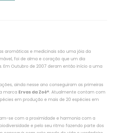
as aromáticas e medicinais são uma jóia da
mável, foi de alma e coração que um dia
ra. Em Outubro de 2007 deram então início a uma
tações, ainda nesse ano conseguiram as primeiras
m a marca
Ervas da Zoé
®.
Atualmente contam com
espécies em produção e mais de 20 espécies em
onam-se com a proximidade e harmonia com a
 biodiversidade e pelo seu ritmo fazendo parte dos
m conseguir com este modo de vida o verdadeiro