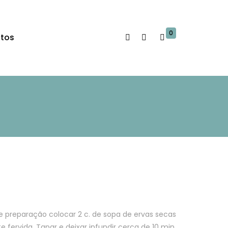
0
tos
de preparação colocar 2 c. de sopa de ervas secas
 fervida. Tapar e deixar infundir cerca de 10 min.