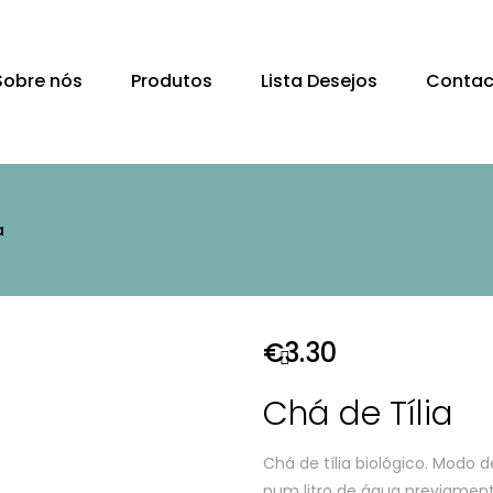
Sobre nós
Produtos
Lista Desejos
Contac
a
€
3.30
Chá de Tília
Chá de tília biológico. Modo 
num litro de água previamente