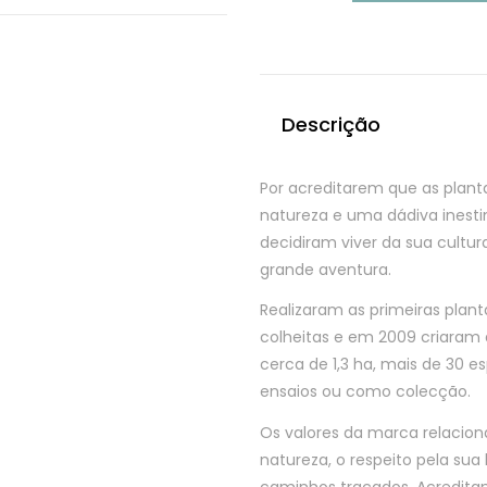
Chá
de
Tília
Descrição
Por acreditarem que as plant
natureza e uma dádiva inesti
decidiram viver da sua cultu
grande aventura.
Realizaram as primeiras plan
colheitas e em 2009 criara
cerca de 1,3 ha, mais de 30 
ensaios ou como colecção.
Os valores da marca relaci
natureza, o respeito pela sua
caminhos traçados. Acredita