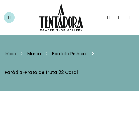
Início
>
Marca
>
Bordallo Pinheiro
>
Paródia-Prato de fruta 22 Coral