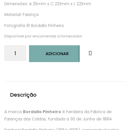
Dimensões: A 25mm x C 221mm x L 221mm
Material: Faiança
Fotografia © Bordallo Pinheiro
Disponível por encomenda a fornecedor
Quantidade
ADICIONAR
de
Paródia-
Prato
de
fruta
22
Descrição
Coral
A marca
Bordallo Pinheiro
é herdeira da Fábrica de
Faianças das Caldas, fundada a 30 de Junho de 1884.
Raphael Bordallo Pinheiro (1884-1905), responsável pelos