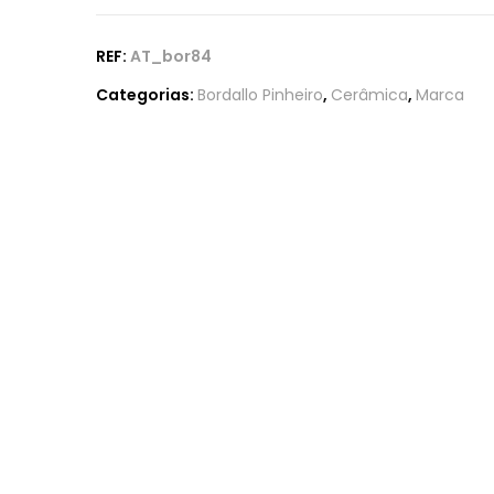
REF:
AT_bor84
Categorias:
Bordallo Pinheiro
,
Cerâmica
,
Marca