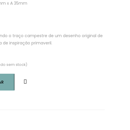
0mm x A 35mm
o o traço campestre de um desenho original de
a de inspiração primaveril.
do sem stock)
AR