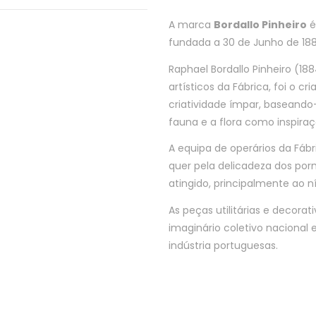
A marca
Bordallo Pinheiro
é
fundada a 30 de Junho de 18
Raphael Bordallo Pinheiro (18
artísticos da Fábrica, foi o 
criatividade ímpar, baseando-
fauna e a flora como inspiraç
A equipa de operários da Fábr
quer pela delicadeza dos po
atingido, principalmente ao n
As peças utilitárias e decor
imaginário coletivo nacional e
indústria portuguesas.