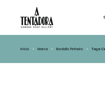
Início
>
Marca
>
Bordallo Pinheiro
>
Taça Ce