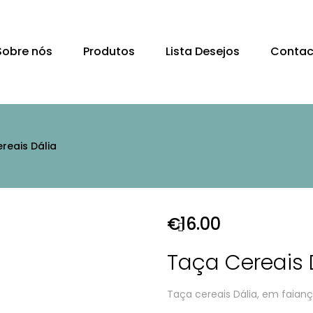
Sobre nós
Produtos
Lista Desejos
Contac
reais Dália
€
16.00
Taça Cereais 
Taça cereais Dália, em faiança