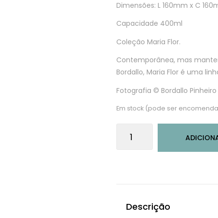
Dimensões: L 160mm x C 16
Capacidade 400ml
Coleção Maria Flor.
Contemporânea, mas mantend
Bordallo, Maria Flor é uma linh
Fotografia © Bordallo Pinheiro
Em stock (pode ser encomenda
Quantidade
ADICION
de
Taça
Cereais
Dália
Descrição