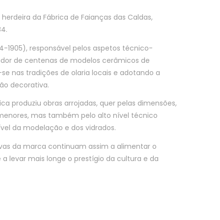
 herdeira da Fábrica de Faianças das Caldas,
84.
84-1905), responsável pelos aspetos técnico-
criador de centenas de modelos cerâmicos de
se nas tradições de olaria locais e adotando a
ão decorativa.
ica produziu obras arrojadas, quer pelas dimensões,
rmenores, mas também pelo alto nível técnico
ível da modelação e dos vidrados.
ativas da marca continuam assim a alimentar o
 a levar mais longe o prestígio da cultura e da