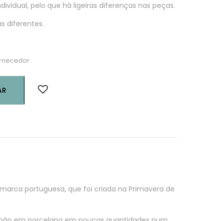
ividual, pelo que há ligeiras diferenças nas peças.
 diferentes.
ornecedor
AR
marca portuguesa, que foi criada na Primavera de
à mão em porcelana em poucas quantidades num