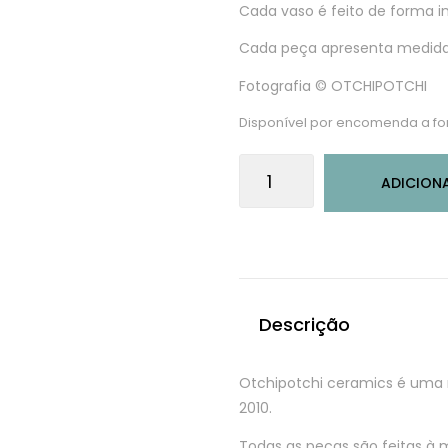
Cada vaso é feito de forma ind
Cada peça apresenta medidas
Fotografia © OTCHIPOTCHI
Disponível por encomenda a f
Quantidade
ADICION
de
Vaso
pedra
Descrição
Otchipotchi ceramics é uma 
2010.
Todas as peças são feitas 