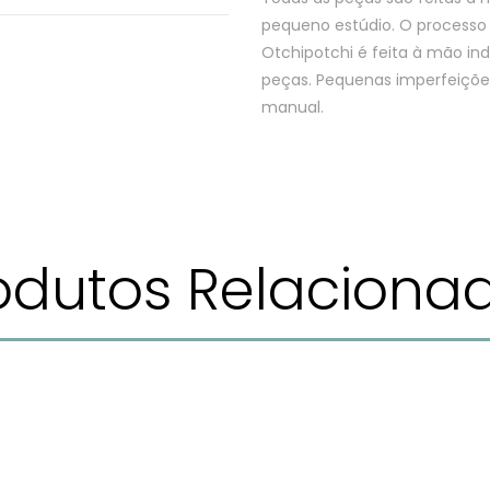
pequeno estúdio. O processo é
Otchipotchi é feita à mão ind
peças. Pequenas imperfeições
manual.
odutos Relaciona