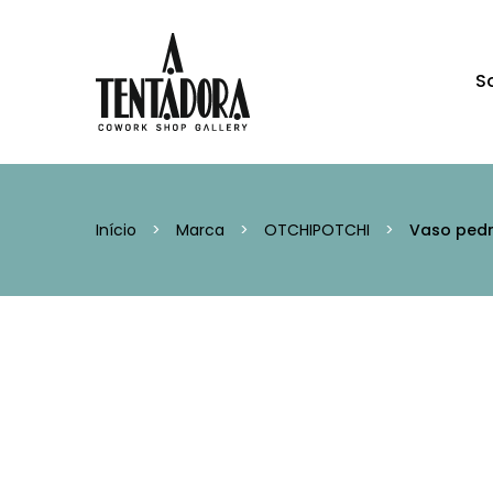
S
Início
>
Marca
>
OTCHIPOTCHI
>
Vaso ped