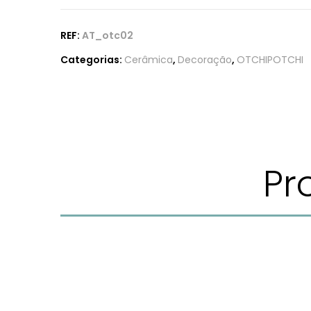
REF:
AT_otc02
Categorias:
Cerâmica
,
Decoração
,
OTCHIPOTCHI
Pr