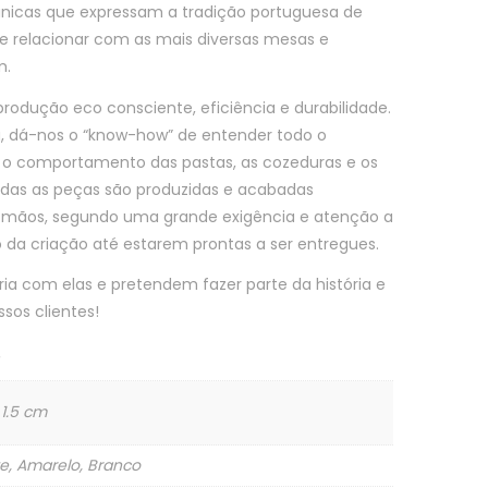
nicas que expressam a tradição portuguesa de
e relacionar com as mais diversas mesas e
m.
produção eco consciente, eficiência e durabilidade.
a, dá-nos o “know-how” de entender todo o
o comportamento das pastas, as cozeduras e os
 todas as peças são produzidas e acabadas
s mãos, segundo uma grande exigência e atenção a
 da criação até estarem prontas a ser entregues.
ria com elas e pretendem fazer parte da história e
sos clientes!
 1.5 cm
te, Amarelo, Branco