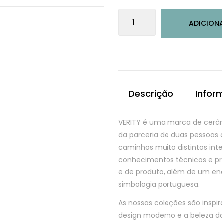
Quantidade
ADICION
de
Travessa
aperitivos-
Verity
Descrição
Infor
VERITY é uma marca de cerâm
da parceria de duas pessoas
caminhos muito distintos inte
conhecimentos técnicos e pr
e de produto, além de um eno
simbologia portuguesa.
As nossas coleções são inspir
design moderno e a beleza da