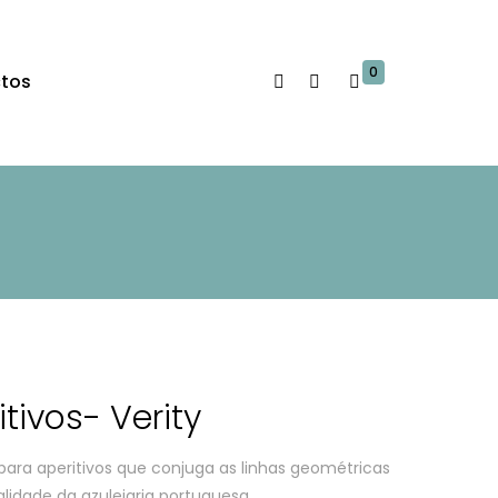
0
tos
tivos- Verity
para aperitivos que conjuga as linhas geométricas
lidade da azulejaria portuguesa.