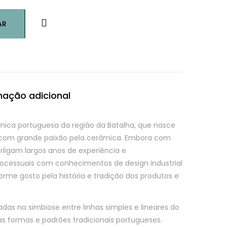
AR
mação adicional
ica portuguesa da região da Batalha, que nasce
 com grande paixão pela cerâmica. Embora com
rligam largos anos de experiência e
ocessuais com conhecimentos de design industrial
rme gosto pela história e tradição dos produtos e
adas na simbiose entre linhas simples e lineares do
s formas e padrões tradicionais portugueses.