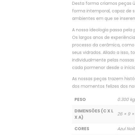
Desta forma criamos peças ú
forma intemporal, capaz de s
ambientes em que se insere
A nossa ideologia passa pela 
Os largos anos de experiênci
processo da cerâmica, como 
seus vidrados. Aliado a isso,
individualmente pelas nossa
cada pormenor desde o início
As nossas peças trazem histó
dos momentos felizes dos nos
PESO
0.300 kg
DIMENSÕES (C X L
26 × 9 ×
X A)
CORES
Azul Noi