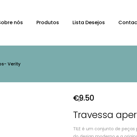
Sobre nós
Produtos
Lista Desejos
Contac
os- Verity
€
9.50
Travessa aperi
TILE é um conjunto de peças 
do design moderno e a origina