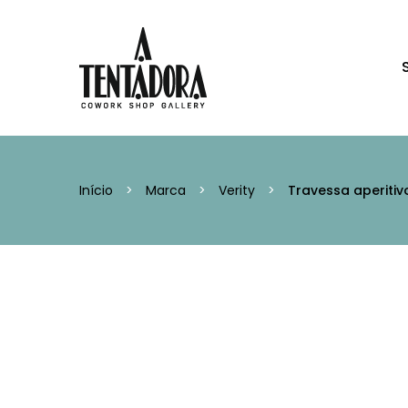
Início
>
Marca
>
Verity
>
Travessa aperitiv