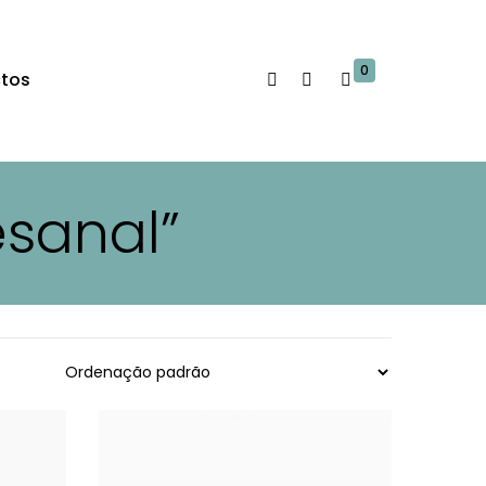
0
tos
esanal”