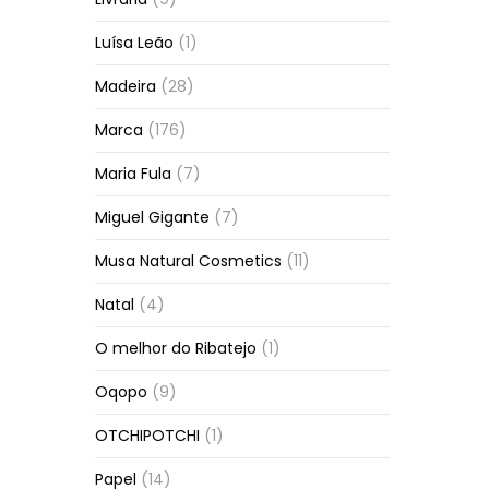
Luísa Leão
(1)
Madeira
(28)
Marca
(176)
Maria Fula
(7)
Miguel Gigante
(7)
Musa Natural Cosmetics
(11)
Natal
(4)
O melhor do Ribatejo
(1)
Oqopo
(9)
OTCHIPOTCHI
(1)
Papel
(14)