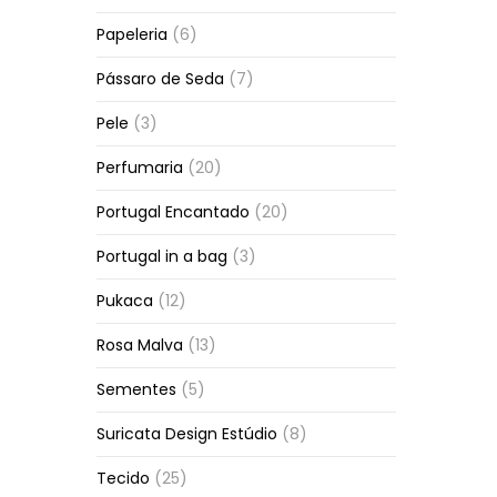
Papeleria
(6)
Pássaro de Seda
(7)
Pele
(3)
Perfumaria
(20)
Portugal Encantado
(20)
Portugal in a bag
(3)
Pukaca
(12)
Rosa Malva
(13)
Sementes
(5)
Suricata Design Estúdio
(8)
Tecido
(25)