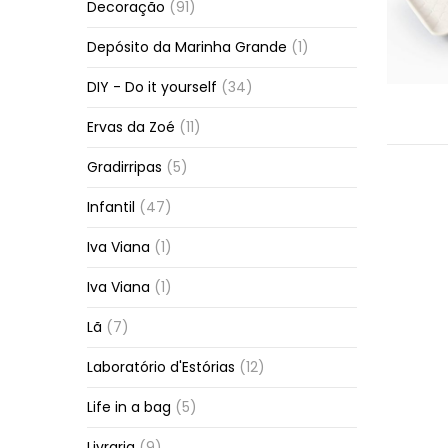
Decoração
(91)
Depósito da Marinha Grande
(1)
DIY - Do it yourself
(34)
Ervas da Zoé
(11)
Gradirripas
(5)
Infantil
(47)
Iva Viana
(1)
Iva Viana
(1)
Lã
(7)
Laboratório d'Estórias
(12)
Life in a bag
(5)
Livraria
(9)