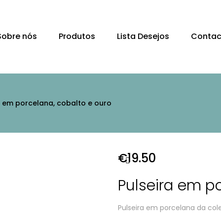
Sobre nós
Produtos
Lista Desejos
Contac
a em porcelana, cobalto e ouro
€
19.50
Pulseira em p
Pulseira em porcelana da col