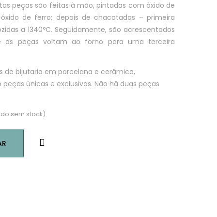
as peças são feitas à mão, pintadas com óxido de
óxido de ferro; depois de chacotadas – primeira
ozidas a 1340ºC. Seguidamente, são acrescentados
 e as peças voltam ao forno para uma terceira
s de bijutaria em porcelana e cerâmica,
 peças únicas e exclusivas. Não hã duas peças
do sem stock)
AR