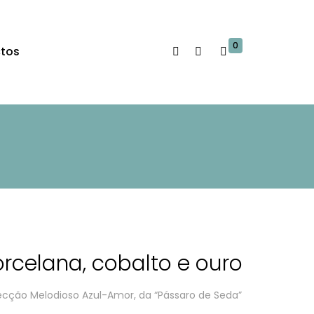
0
tos
orcelana, cobalto e ouro
ecção Melodioso Azul-Amor, da
“Pássaro de Seda”