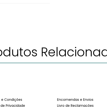
ouro
odutos Relaciona
 e Condições
Encomendas e Envios
a de Privacidade
Livro de Reclamações