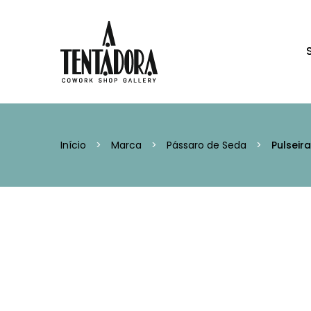
Início
>
Marca
>
Pássaro de Seda
>
Pulseir