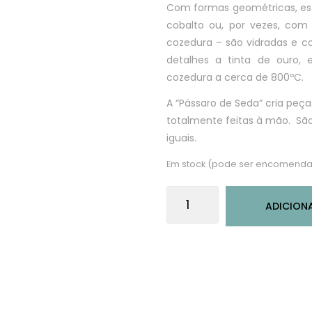
Com formas geométricas, est
cobalto ou, por vezes, com 
cozedura – são vidradas e c
detalhes a tinta de ouro,
cozedura a cerca de 800ºC.
A “Pássaro de Seda” cria peça
totalmente feitas à mão. São
iguais.
Em stock (pode ser encomenda
Quantidade
ADICION
de
Pulseira
em
porcelana,
cobalto
e