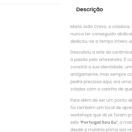
cobalto
Descrição
e
ouro
Maria João Cravo, a criadora,
nunca ter conseguido abdicar 
dedicou-se a tempo inteiro ao
Descobriu a arte da cerâmica
à paixão pelo artesanato. É 
constrói a sua identidade: u
antigamente, mas sempre 
pedra preciosa aqui, ora um
criadas com o carinho de quem
Para além de ser um ponto de
foi também um local de apre
workshops que ali se foram pr
selo
‘Portugal Sou Eu’
, a ma
desde a matéria prima aos ret