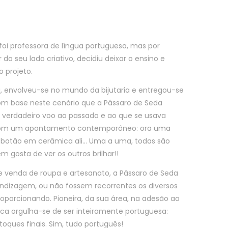
 foi professora de língua portuguesa, mas por
do seu lado criativo, decidiu deixar o ensino e
 projeto.
, envolveu-se no mundo da bijutaria e entregou-se
com base neste cenário que a Pássaro de Seda
m verdadeiro voo ao passado e ao que se usava
com um apontamento contemporâneo: ora uma
a botão em cerâmica ali… Uma a uma, todas são
 gosta de ver os outros brilhar!!
 venda de roupa e artesanato, a Pássaro de Seda
ndizagem, ou não fossem recorrentes os diversos
oporcionando. Pioneira, da sua área, na adesão ao
rca orgulha-se de ser inteiramente portuguesa:
oques finais. Sim, tudo português!