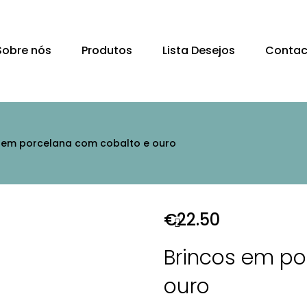
Sobre nós
Produtos
Lista Desejos
Contac
 em porcelana com cobalto e ouro
€
22.50
Brincos em po
ouro