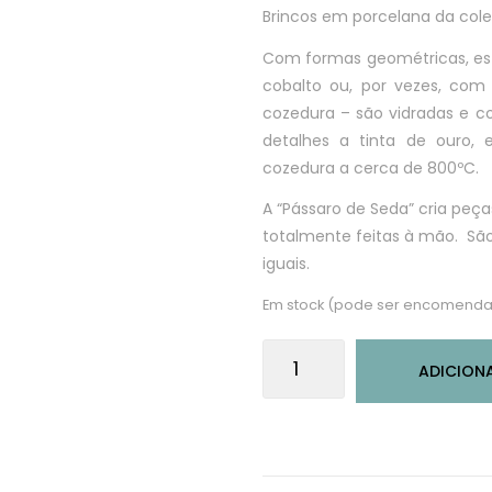
Brincos em porcelana da col
Com formas geométricas, est
cobalto ou, por vezes, com 
cozedura – são vidradas e c
detalhes a tinta de ouro,
cozedura a cerca de 800ºC.
A “Pássaro de Seda” cria peça
totalmente feitas à mão. São
iguais.
Em stock (pode ser encomenda
Quantidade
ADICION
de
Brincos
em
porcelana
com