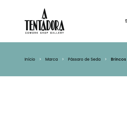
Início
>
Marca
>
Pássaro de Seda
>
Brincos