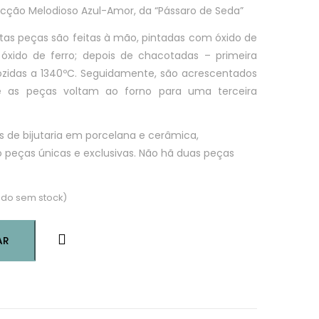
ecção Melodioso Azul-Amor, da
“Pássaro de Seda”
as peças são feitas à mão, pintadas com óxido de
óxido de ferro; depois de chacotadas – primeira
ozidas a 1340ºC. Seguidamente, são acrescentados
 e as peças voltam ao forno para uma terceira
s de bijutaria em porcelana e cerâmica,
 peças únicas e exclusivas. Não hã duas peças
do sem stock)
AR