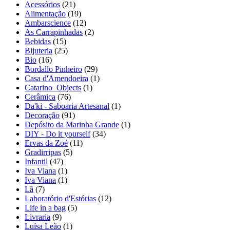
Acessórios
(21)
Alimentação
(19)
Ambarscience
(12)
As Carrapinhadas
(2)
Bebidas
(15)
Bijuteria
(25)
Bio
(16)
Bordallo Pinheiro
(29)
Casa d'Amendoeira
(1)
Catarino_Objects
(1)
Cerâmica
(76)
Da'ki - Saboaria Artesanal
(1)
Decoração
(91)
Depósito da Marinha Grande
(1)
DIY - Do it yourself
(34)
Ervas da Zoé
(11)
Gradirripas
(5)
Infantil
(47)
Iva Viana
(1)
Iva Viana
(1)
Lã
(7)
Laboratório d'Estórias
(12)
Life in a bag
(5)
Livraria
(9)
Luísa Leão
(1)