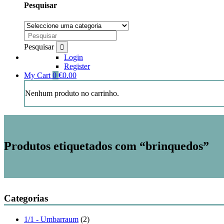
Pesquisar
Pesquisar
Login
Register
My Cart
0
€
0.00
Nenhum produto no carrinho.
Produtos etiquetados com “brinquedos”
Categorias
1/1 - Umbarraum
(2)