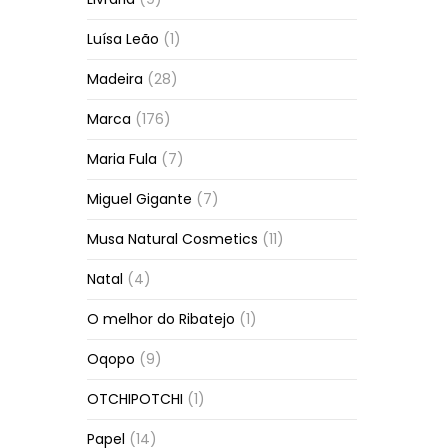
Luísa Leão
(1)
Madeira
(28)
Marca
(176)
Maria Fula
(7)
Miguel Gigante
(7)
Musa Natural Cosmetics
(11)
Natal
(4)
O melhor do Ribatejo
(1)
Oqopo
(9)
OTCHIPOTCHI
(1)
Papel
(14)