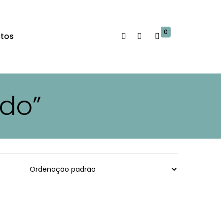
0
tos
ado”