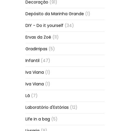
Decoração
(91)
Depósito da Marinha Grande
(1)
DIY - Do it yourself
(34)
Ervas da Zoé
(11)
Gradirripas
(5)
Infantil
(47)
Iva Viana
(1)
Iva Viana
(1)
Lã
(7)
Laboratório d'Estórias
(12)
Life in a bag
(5)
Livraria
(9)