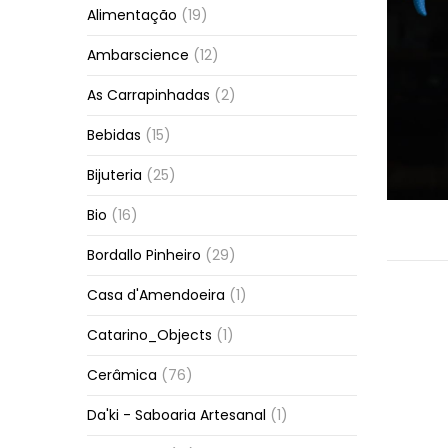
Alimentação
(19)
Ambarscience
(12)
As Carrapinhadas
(2)
Bebidas
(15)
Bijuteria
(25)
Bio
(16)
Bordallo Pinheiro
(29)
Casa d'Amendoeira
(1)
Catarino_Objects
(1)
Cerâmica
(76)
Da'ki - Saboaria Artesanal
(1)