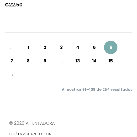
€
22.50
←
1
2
3
4
5
6
7
8
9
…
13
14
15
→
A mostrar 91–108 de 254 resultados
© 2020 A TENTADORA
POR/
DAVIDUARTE DESIGN