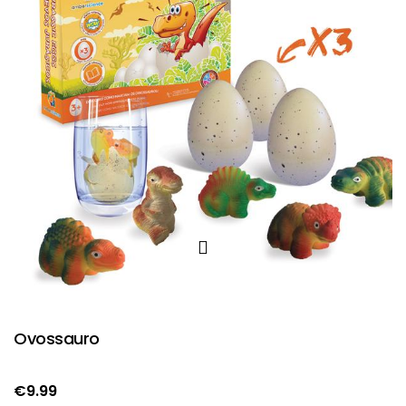
Ovossauro
€
9.99